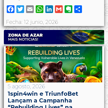
Facebook
Twitter
Email
WhatsApp
LinkedIn
Gmail
Evernote
Share
Fecha: 12 junio, 2026
5 agosto, 2026
1spin4win e TriunfoBet
Lançam a Campanha
“Rebuilding Lives” na