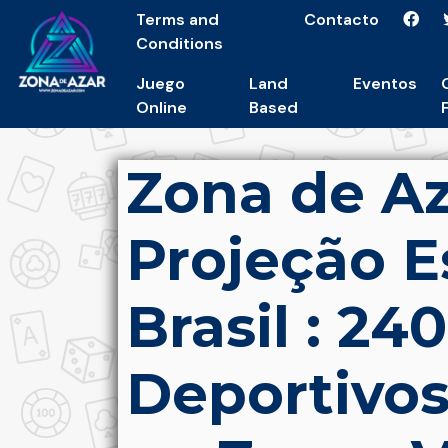
Terms and
Contacto
Conditions
Juego
Land
Eventos
Online
Based
Zona de Aza
Projeção E
Brasil : 24
Deportivos