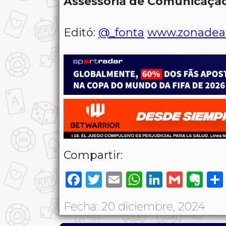
Assessoria de Comunicação
Editó:
@_fonta
www.zonadea
Compartir:
Facebook
Twitter
Email
WhatsAp
LinkedI
Gmai
Ev
Fecha: 20 diciembre, 2024