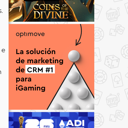
.
 e
m