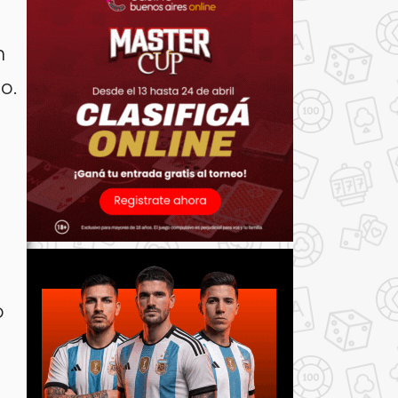
m
o.
o