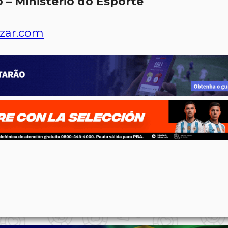
 – Ministério do Esporte
zar.com
p
n
l
ernote
Share