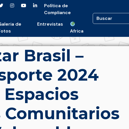
Política de
Compliance
Galeria de
Entrevistas
Fotos
Africa
r Brasil –
sporte 2024
0 Espacios
 Comunitarios