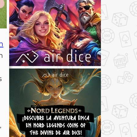
m
m
s
,