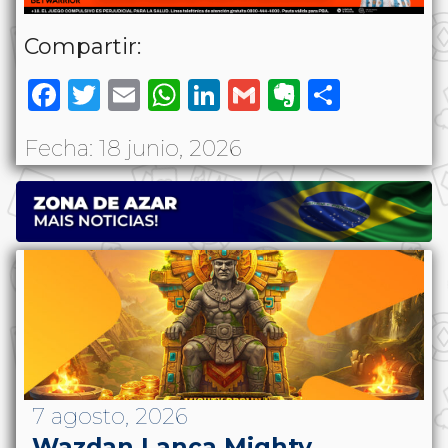
Compartir:
Facebook
Twitter
Email
WhatsApp
LinkedIn
Gmail
Evernote
Share
Fecha: 18 junio, 2026
7 agosto, 2026
Wazdan Lança Mighty