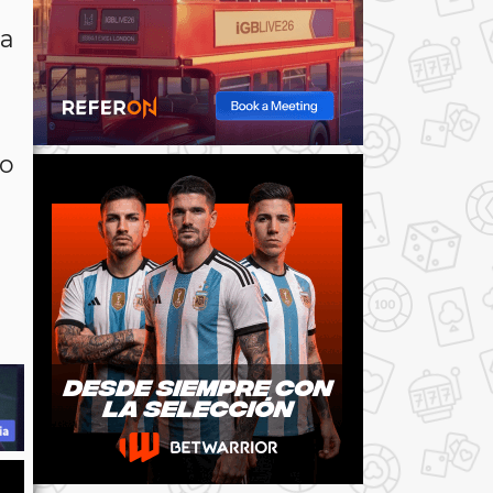
ra
mo