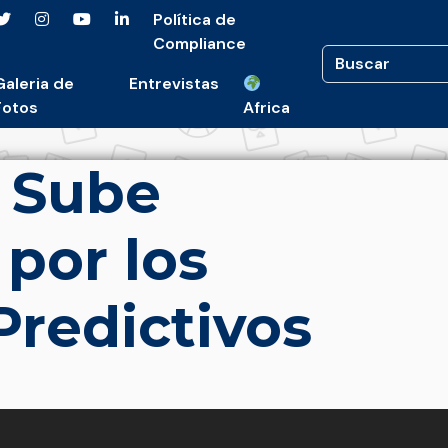
Política de
Compliance
Galeria de
Entrevistas
Fotos
Africa
 Sube
por los
redictivos