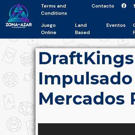
Terms and
Contacto
Conditions
Juego
Land
Eventos
Online
Based
DraftKings
Impulsado 
Mercados P