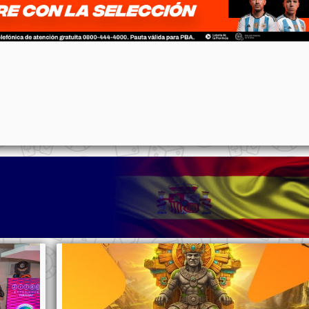
p
n
l
ernote
Share