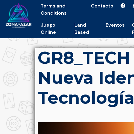
Terms and
Contacto
Conditions
Juego
Land
Eventos
Online
Based
GR8_TECH 
Nueva Iden
Tecnologí