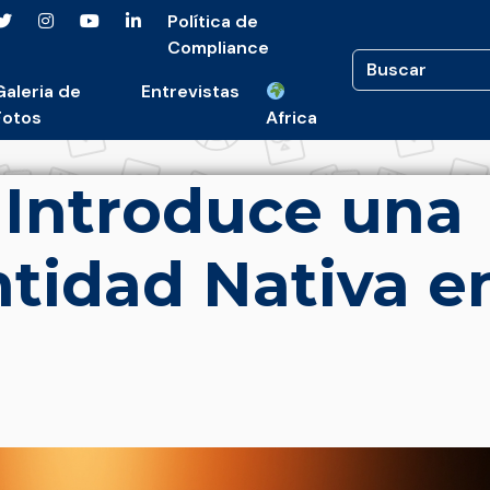
Política de
Compliance
Galeria de
Entrevistas
Fotos
Africa
Introduce una
tidad Nativa e
a