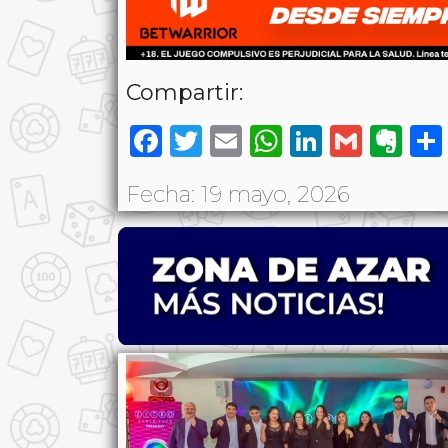
Compartir:
Facebook
Twitter
Email
WhatsAp
LinkedI
Gmai
Ev
Fecha: 19 mayo, 2026