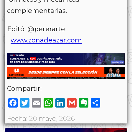
complementarias.
Editó: @pererarte
www.zonadeazar.com
Compartir:
Facebook
Twitter
Email
WhatsApp
LinkedIn
Gmail
Evernote
Share
Fecha: 20 mayo, 2026