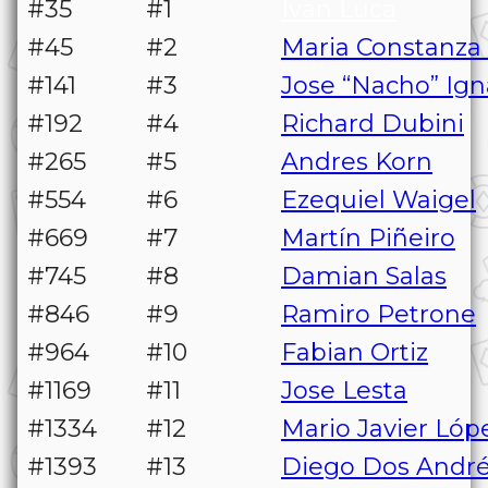
#35
#1
Ivan Luca
#45
#2
Maria Constanza
#141
#3
Jose “Nacho” Ign
#192
#4
Richard Dubini
#265
#5
Andres Korn
#554
#6
Ezequiel Waigel
#669
#7
Martín Piñeiro
#745
#8
Damian Salas
#846
#9
Ramiro Petrone
#964
#10
Fabian Ortiz
#1169
#11
Jose Lesta
#1334
#12
Mario Javier Lóp
#1393
#13
Diego Dos André