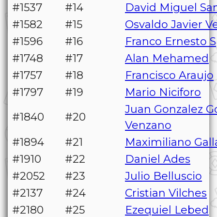
#1537
#14
David Miguel San
#1582
#15
Osvaldo Javier 
#1596
#16
Franco Ernesto S
#1748
#17
Alan Mehamed
#1757
#18
Francisco Araujo
#1797
#19
Mario Niciforo
Juan Gonzalez G
#1840
#20
Venzano
#1894
#21
Maximiliano Gall
#1910
#22
Daniel Ades
#2052
#23
Julio Belluscio
#2137
#24
Cristian Vilches
#2180
#25
Ezequiel Lebed