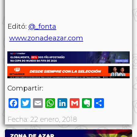
Editó:
@_fonta
www.zonadeazar.com
Compartir:
Facebook
Twitter
Email
WhatsApp
LinkedIn
Gmail
Evernote
Share
Fecha: 22 enero, 2018