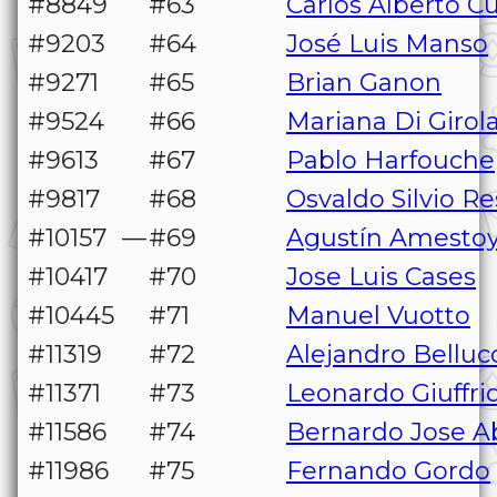
#8849
#63
Carlos Alberto Cu
#9203
#64
José Luis Manso
#9271
#65
Brian Ganon
#9524
#66
Mariana Di Giro
#9613
#67
Pablo Harfouche
#9817
#68
Osvaldo Silvio R
#10157
—
#69
Agustín Amesto
#10417
#70
Jose Luis Cases
#10445
#71
Manuel Vuotto
#11319
#72
Alejandro Belluc
#11371
#73
Leonardo Giuffri
#11586
#74
Bernardo Jose A
#11986
#75
Fernando Gordo