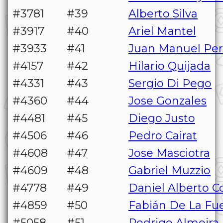
#3781
#39
Alberto Silva
#3917
#40
Ariel Mantel
#3933
#41
Juan Manuel Per
#4157
#42
Hilario Quijada
#4331
#43
Sergio Di Pego
#4360
#44
Jose Gonzales
#4481
#45
Diego Justo
#4506
#46
Pedro Cairat
#4608
#47
Jose Masciotra
#4609
#48
Gabriel Muzzio
#4778
#49
Daniel Alberto C
#4859
#50
Fabián De La Fu
#5058
#51
Rodrigo Almeira