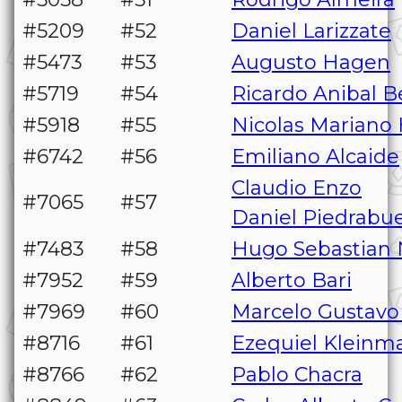
#5209
#52
Daniel Larizzate
#5473
#53
Augusto Hagen
#5719
#54
Ricardo Anibal B
#5918
#55
Nicolas Mariano 
#6742
#56
Emiliano Alcaide
Claudio Enzo
#7065
#57
Daniel Piedrabu
#7483
#58
Hugo Sebastian 
#7952
#59
Alberto Bari
#7969
#60
Marcelo Gustavo
#8716
#61
Ezequiel Kleinm
#8766
#62
Pablo Chacra