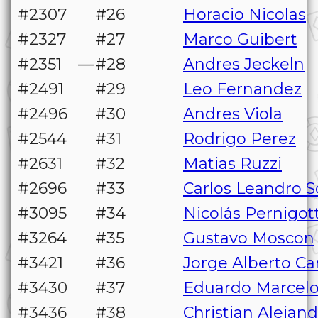
#2307
#26
Horacio Nicolas
#2327
#27
Marco Guibert
#2351
—
#28
Andres Jeckeln
#2491
#29
Leo Fernandez
#2496
#30
Andres Viola
#2544
#31
Rodrigo Perez
#2631
#32
Matias Ruzzi
#2696
#33
Carlos Leandro 
#3095
#34
Nicolás Pernigott
#3264
#35
Gustavo Moscon
#3421
#36
Jorge Alberto Ca
#3430
#37
Eduardo Marcelo
#3436
#38
Christian Alejand