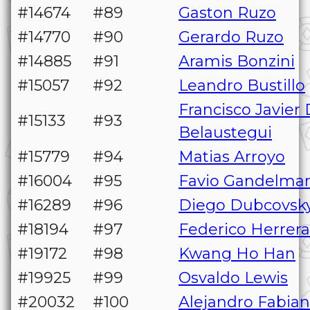
#14674
#89
Gaston Ruzo
#14770
#90
Gerardo Ruzo
#14885
#91
Aramis Bonzini
#15057
#92
Leandro Bustillo
Francisco Javier
#15133
#93
Belaustegui
#15779
#94
Matias Arroyo
#16004
#95
Favio Gandelma
#16289
#96
Diego Dubcovsk
#18194
#97
Federico Herrera
#19172
#98
Kwang Ho Han
#19925
#99
Osvaldo Lewis
#20032
#100
Alejandro Fabian