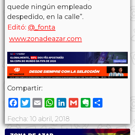
quede ningún empleado
despedido, en la calle”.
Editó:
@_fonta
www.zonadeazar.com
Compartir:
Facebook
Twitter
Email
WhatsApp
LinkedIn
Gmail
Evernote
Share
Fecha: 10 abril, 2018