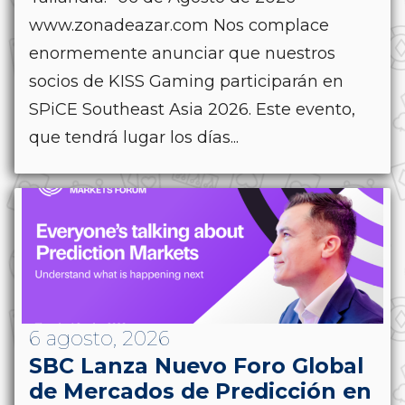
www.zonadeazar.com Nos complace
enormemente anunciar que nuestros
socios de KISS Gaming participarán en
SPiCE Southeast Asia 2026. Este evento,
que tendrá lugar los días...
6 agosto, 2026
SBC Lanza Nuevo Foro Global
de Mercados de Predicción en