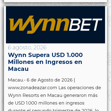
6 agosto, 2026
Wynn Supera USD 1.000
Millones en Ingresos en
Macau
Macau.- 6 de Agosto de 2026 |
www.zonadeazar.com Las operaciones de
Wynn Resorts en Macau generaron más
de USD 1.000 millones en ingresos
durante el segundo trimestre de 2026, lo...