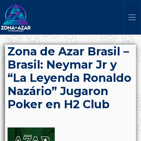
Zona de Azar Brasil –
Brasil: Neymar Jr y
“La Leyenda Ronaldo
Nazário” Jugaron
Poker en H2 Club