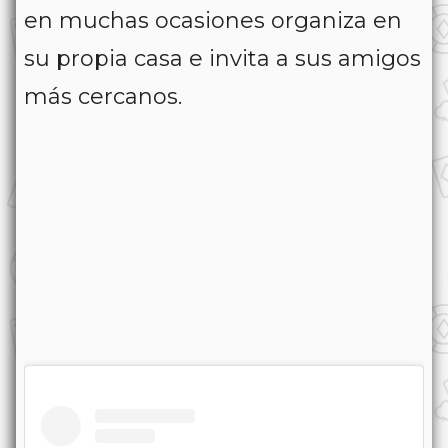
en muchas ocasiones organiza en
su propia casa e invita a sus amigos
más cercanos.