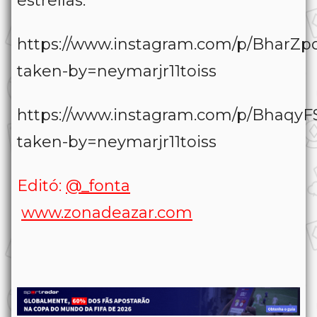
estrellas.
https://www.instagram.com/p/BharZp
taken-by=neymarjr11toiss
https://www.instagram.com/p/Bhaqy
taken-by=neymarjr11toiss
Editó:
@_fonta
www.zonadeazar.com