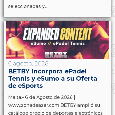
seleccionadas y...
6 agosto, 2026
BETBY Incorpora ePadel
Tennis y eSumo a su Oferta
de eSports
Malta.- 6 de Agosto de 2026 |
www.zonadeazar.com BETBY amplió su
catálogo propio de deportes electrónicos