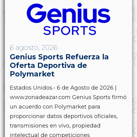
6 agosto, 2026
Genius Sports Refuerza la
Oferta Deportiva de
Polymarket
Estados Unidos.- 6 de Agosto de 2026 |
www.zonadeazar.com Genius Sports firmó
un acuerdo con Polymarket para
proporcionar datos deportivos oficiales,
transmisiones en vivo, propiedad
intelectual de competiciones