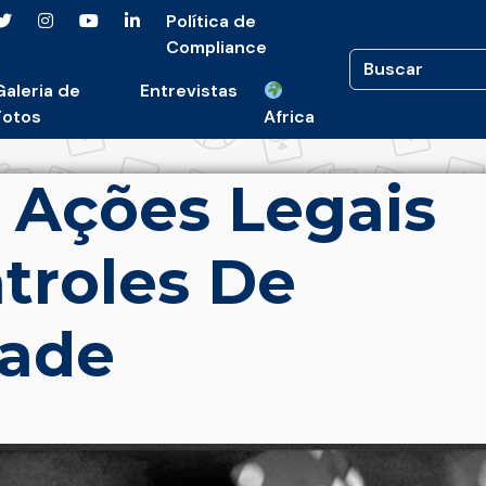
Política de
Compliance
Galeria de
Entrevistas
Fotos
Africa
 Ações Legais
troles De
dade