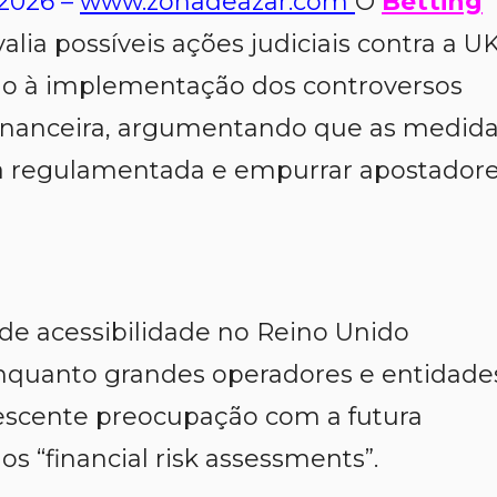
 2026 –
www.zonadeazar.com
O
Betting
lia possíveis ações judiciais contra a U
o à implementação dos controversos
 financeira, argumentando que as medid
ia regulamentada e empurrar apostador
 de acessibilidade no Reino Unido
enquanto grandes operadores e entidade
escente preocupação com a futura
“financial risk assessments”.