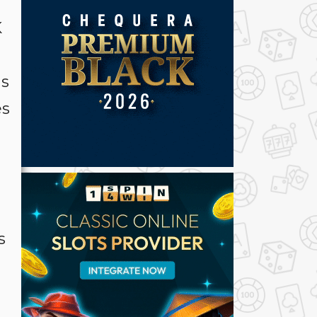
K
as
es
s