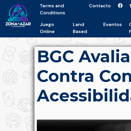
Terms and
Contacto
Conditions
Juego
Land
Eventos
Online
Based
BGC Avalia
Contra Con
Acessibili