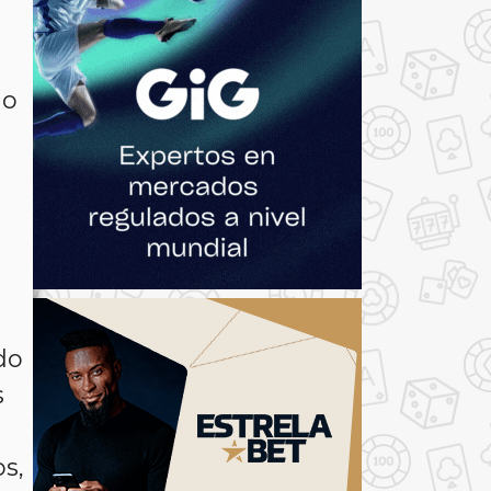
No
do
s
s,