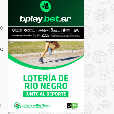
,
de
do
o