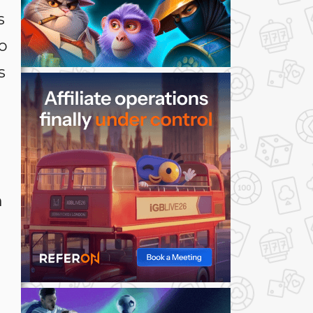
s
o
s
m