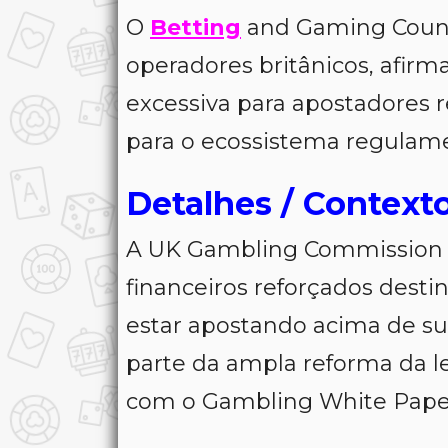
O
Betting
and Gaming Counci
operadores britânicos, afirm
excessiva para apostadores r
para o ecossistema regulam
Detalhes / Context
A UK Gambling Commission 
financeiros reforçados desti
estar apostando acima de suas
parte da ampla reforma da le
com o Gambling White Paper