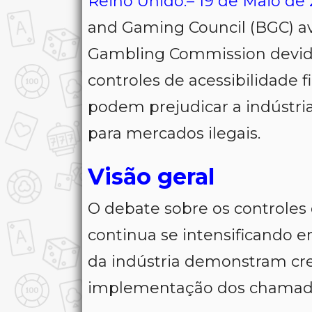
Reino Unido.– 19 de Maio de
and Gaming Council (BGC) ava
Gambling Commission devid
controles de acessibilidade
podem prejudicar a indústr
para mercados ilegais.
Visão geral
O debate sobre os controles
continua se intensificando 
da indústria demonstram cr
implementação dos chamados 