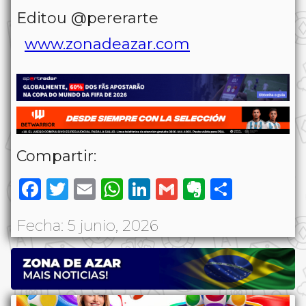
Editou @pererarte
www.zonadeazar.com
Compartir:
Facebook
Twitter
Email
WhatsApp
LinkedIn
Gmail
Evernote
Share
Fecha: 5 junio, 2026