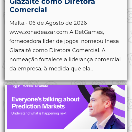
Glazaitė como Diretora
Comercial
Malta.- 06 de Agosto de 2026
www.zonadeazar.com A BetGames,
fornecedora líder de jogos, nomeou Inesa
Glazaitė como Diretora Comercial. A
nomeação fortalece a liderança comercial
da empresa, à medida que ela...