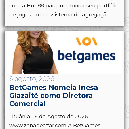
com a Hub88 para incorporar seu portfólio
de jogos ao ecossistema de agregação...
6 agosto, 2026
BetGames Nomeia Inesa
Glazaitė como Diretora
Comercial
Lituânia.- 6 de Agosto de 2026 |
www.zonadeazar.com A BetGames