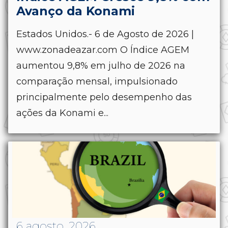
Avanço da Konami
Estados Unidos.- 6 de Agosto de 2026 |
www.zonadeazar.com O Índice AGEM
aumentou 9,8% em julho de 2026 na
comparação mensal, impulsionado
principalmente pelo desempenho das
ações da Konami e...
6 agosto, 2026