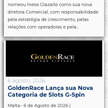
nomeou Inesa Glazaitė como sua nova
diretora Comercial, com responsabilidade
pela estratégia de crescimento, pelas
relações com operadoras e pela...
6 agosto, 2026
GoldenRace Lança sua Nova
Categoria de Slots G-Spin
Malta.- 6 de Agosto de 2026 |