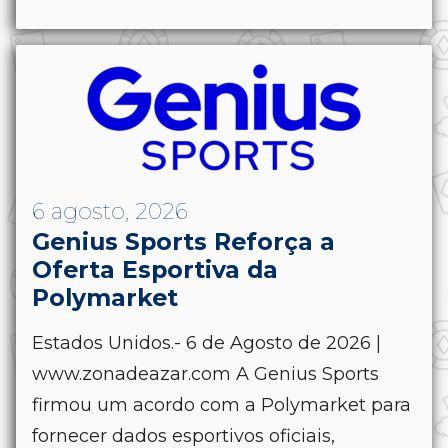
6 agosto, 2026
Genius Sports Reforça a
Oferta Esportiva da
Polymarket
Estados Unidos.- 6 de Agosto de 2026 |
www.zonadeazar.com A Genius Sports
firmou um acordo com a Polymarket para
fornecer dados esportivos oficiais,