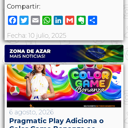
Compartir:
Facebook
Twitter
Email
WhatsApp
LinkedIn
Gmail
Evernote
Share
Fecha: 10 julio, 2025
6 agosto, 2026
Pragmatic Play Adiciona o