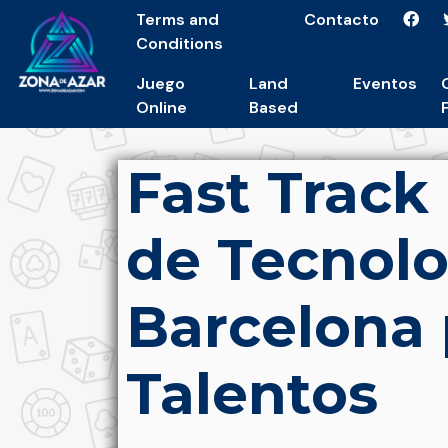
Terms and
Contacto
Conditions
Juego
Land
Eventos
Online
Based
Fast Trac
de Tecnol
Barcelona 
Talentos