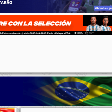
p
n
l
ernote
Share