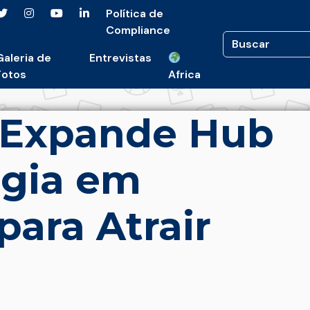
Política de
Compliance
Galeria de
Entrevistas
Fotos
Africa
k Expande Hub
ogia em
para Atrair