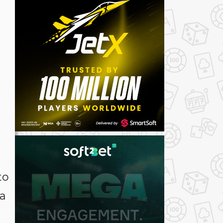
to
ça