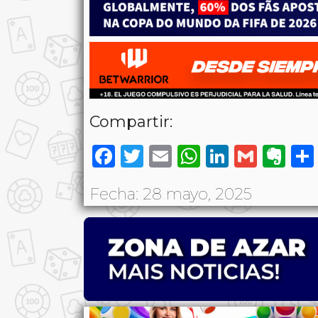
Compartir:
Facebook
Twitter
Email
WhatsAp
LinkedI
Gmai
Ev
Fecha: 28 mayo, 2025