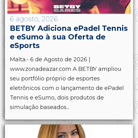
6 agosto, 2026
BETBY Adiciona ePadel Tennis
e eSumo à sua Oferta de
eSports
Malta.- 6 de Agosto de 2026 |
www.zonadeazar.com A BETBY ampliou
seu portfólio próprio de esportes
eletrônicos com o lançamento de ePadel
Tennis e eSumo, dois produtos de
simulação baseados...