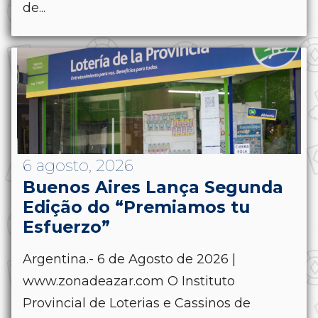
de...
6 agosto, 2026
Buenos Aires Lança Segunda
Edição do “Premiamos tu
Esfuerzo”
Argentina.- 6 de Agosto de 2026 |
www.zonadeazar.com O Instituto
Provincial de Loterias e Cassinos de