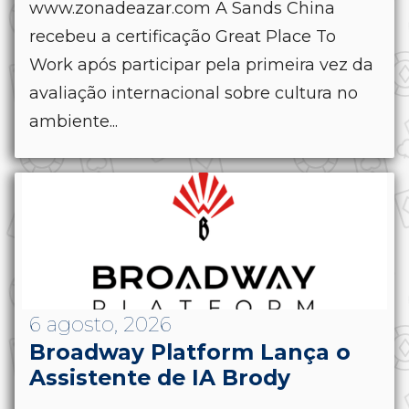
www.zonadeazar.com A Sands China
recebeu a certificação Great Place To
Work após participar pela primeira vez da
avaliação internacional sobre cultura no
ambiente...
6 agosto, 2026
Broadway Platform Lança o
Assistente de IA Brody