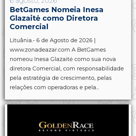
6 agosto, 2026
BetGames Nomeia Inesa
Glazaitė como Diretora
Comercial
Lituânia.- 6 de Agosto de 2026 |
www.zonadeazar.com A BetGames
nomeou Inesa Glazaitė como sua nova
diretora Comercial, com responsabilidade
pela estratégia de crescimento, pelas
relações com operadoras e pela...