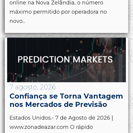
online na Nova Zelândia, o número
máximo permitido por operadora no
novo...
7 agosto, 2026
Confiança se Torna Vantagem
nos Mercados de Previsão
Estados Unidos.- 7 de Agosto de 2026 |
www.zonadeazar.com O rápido