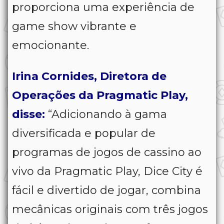
proporciona uma experiência de
game show vibrante e
emocionante.
Irina Cornides, Diretora de
Operações da Pragmatic Play,
disse:
“Adicionando à gama
diversificada e popular de
programas de jogos de cassino ao
vivo da Pragmatic Play,
Dice City
é
fácil e divertido de jogar, combina
mecânicas originais com três jogos