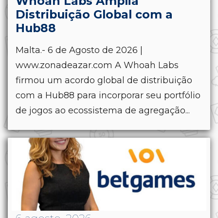
Whoah Labs Amplia
Distribuição Global com a
Hub88
Malta.- 6 de Agosto de 2026 |
www.zonadeazar.com A Whoah Labs
firmou um acordo global de distribuição
com a Hub88 para incorporar seu portfólio
de jogos ao ecossistema de agregação...