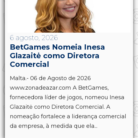
6 agosto, 2026
BetGames Nomeia Inesa
Glazaitė como Diretora
Comercial
Malta.- 06 de Agosto de 2026
www.zonadeazar.com A BetGames,
fornecedora líder de jogos, nomeou Inesa
Glazaitė como Diretora Comercial. A
nomeação fortalece a liderança comercial
da empresa, à medida que ela...