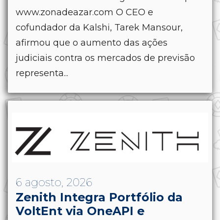
www.zonadeazar.com O CEO e
cofundador da Kalshi, Tarek Mansour,
afirmou que o aumento das ações
judiciais contra os mercados de previsão
representa...
6 agosto, 2026
Zenith Integra Portfólio da
VoltEnt via OneAPI e