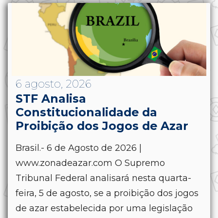
6 agosto, 2026
STF Analisa
Constitucionalidade da
Proibição dos Jogos de Azar
Brasil.- 6 de Agosto de 2026 |
www.zonadeazar.com O Supremo
Tribunal Federal analisará nesta quarta-
feira, 5 de agosto, se a proibição dos jogos
de azar estabelecida por uma legislação