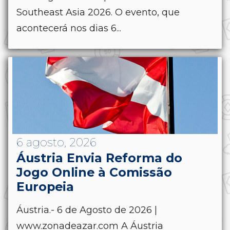
Southeast Asia 2026. O evento, que
acontecerá nos dias 6...
6 agosto, 2026
Áustria Envia Reforma do
Jogo Online à Comissão
Europeia
Áustria.- 6 de Agosto de 2026 |
www.zonadeazar.com A Áustria