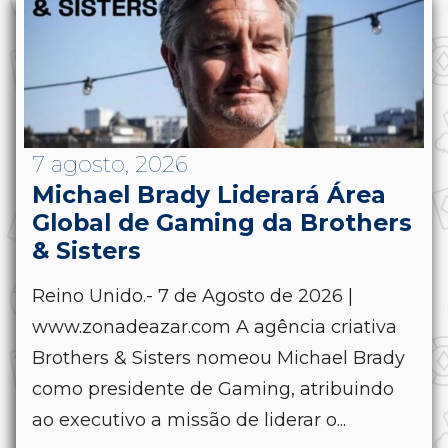
7 agosto, 2026
Michael Brady Liderará Área
Global de Gaming da Brothers
& Sisters
Reino Unido.- 7 de Agosto de 2026 |
www.zonadeazar.com A agência criativa
Brothers & Sisters nomeou Michael Brady
como presidente de Gaming, atribuindo
ao executivo a missão de liderar o...