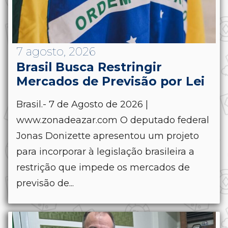
7 agosto, 2026
Brasil Busca Restringir
Mercados de Previsão por Lei
Brasil.- 7 de Agosto de 2026 |
www.zonadeazar.com O deputado federal
Jonas Donizette apresentou um projeto
para incorporar à legislação brasileira a
restrição que impede os mercados de
previsão de...