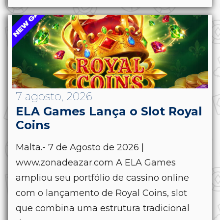
7 agosto, 2026
ELA Games Lança o Slot Royal
Coins
Malta.- 7 de Agosto de 2026 |
www.zonadeazar.com A ELA Games
ampliou seu portfólio de cassino online
com o lançamento de Royal Coins, slot
que combina uma estrutura tradicional