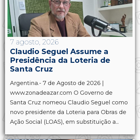
7 agosto, 2026
Claudio Seguel Assume a
Presidência da Loteria de
Santa Cruz
Argentina.- 7 de Agosto de 2026 |
www.zonadeazar.com O Governo de
Santa Cruz nomeou Claudio Seguel como
novo presidente da Loteria para Obras de
Ação Social (LOAS), em substituição a...