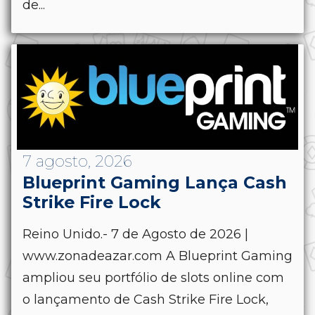
de...
7 agosto, 2026
Blueprint Gaming Lança Cash
Strike Fire Lock
Reino Unido.- 7 de Agosto de 2026 |
www.zonadeazar.com A Blueprint Gaming
ampliou seu portfólio de slots online com
o lançamento de Cash Strike Fire Lock,