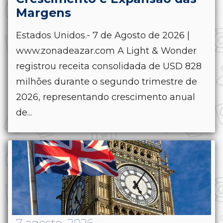
Margens
Estados Unidos.- 7 de Agosto de 2026 |
www.zonadeazar.com A Light & Wonder
registrou receita consolidada de USD 828
milhões durante o segundo trimestre de
2026, representando crescimento anual
de...