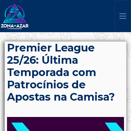
Premier League
25/26: Última
Temporada com
Patrocínios de
Apostas na Camisa?