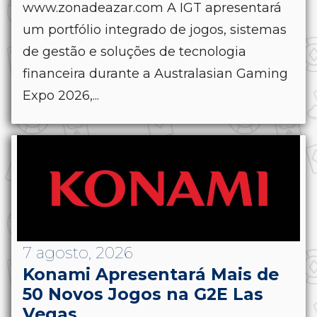
www.zonadeazar.com A IGT apresentará
um portfólio integrado de jogos, sistemas
de gestão e soluções de tecnologia
financeira durante a Australasian Gaming
Expo 2026,...
7 agosto, 2026
Konami Apresentará Mais de
50 Novos Jogos na G2E Las
Vegas