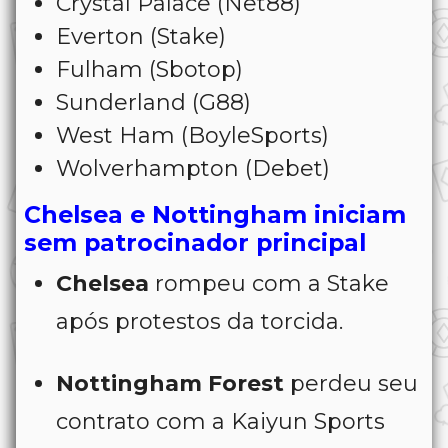
Crystal Palace (Net88)
Everton (Stake)
Fulham (Sbotop)
Sunderland (G88)
West Ham (BoyleSports)
Wolverhampton (Debet)
Chelsea e Nottingham iniciam
sem patrocinador principal
Chelsea
rompeu com a Stake
após protestos da torcida.
Nottingham Forest
perdeu seu
contrato com a Kaiyun Sports