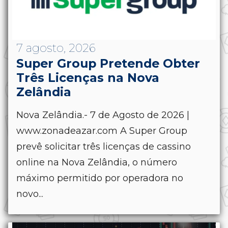
7 agosto, 2026
Super Group Pretende Obter
Três Licenças na Nova
Zelândia
Nova Zelândia.- 7 de Agosto de 2026 |
www.zonadeazar.com A Super Group
prevê solicitar três licenças de cassino
online na Nova Zelândia, o número
máximo permitido por operadora no
novo...