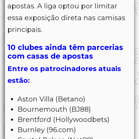
apostas. A liga optou por limitar
essa exposição direta nas camisas
principais.
10 clubes ainda têm parcerias
com casas de apostas
Entre os patrocinadores atuais
estão:
Aston Villa (Betano)
Bournemouth (BJ88)
Brentford (Hollywoodbets)
Burnley (96.com)