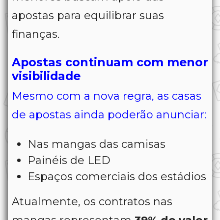
apostas para equilibrar suas
finanças.
Apostas continuam com menor
visibilidade
Mesmo com a nova regra, as casas
de apostas ainda poderão anunciar:
Nas mangas das camisas
Painéis de LED
Espaços comerciais dos estádios
Atualmente, os contratos nas