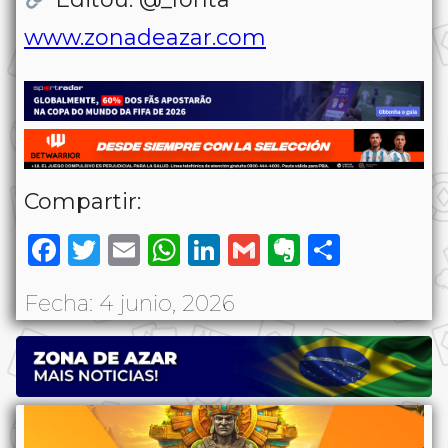
www.zonadeazar.com
Compartir:
Facebook
Twitter
Email
WhatsApp
LinkedIn
Gmail
Evernote
Share
Fecha: 4 junio, 2026