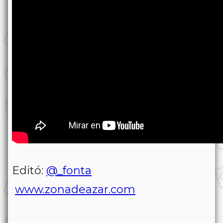
Editó:
@_fonta
www.zonadeazar.com