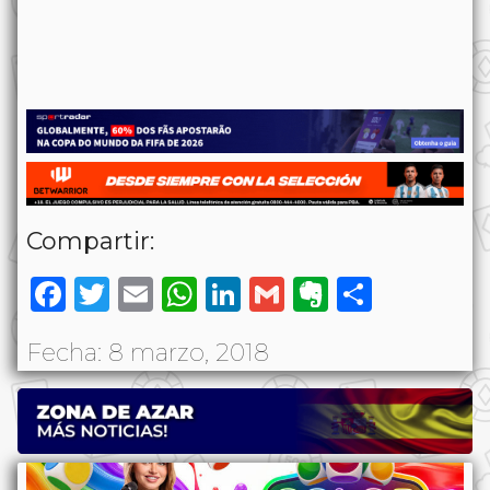
Compartir:
Facebook
Twitter
Email
WhatsApp
LinkedIn
Gmail
Evernote
Share
Fecha: 8 marzo, 2018