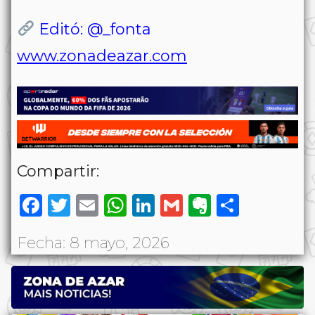
Editó: @_fonta
www.zonadeazar.com
Compartir:
Facebook
Twitter
Email
WhatsApp
LinkedIn
Gmail
Evernote
Share
Fecha: 8 mayo, 2026