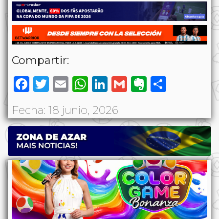
Compartir:
Facebook
Twitter
Email
WhatsApp
LinkedIn
Gmail
Evernote
Share
Fecha: 18 junio, 2026