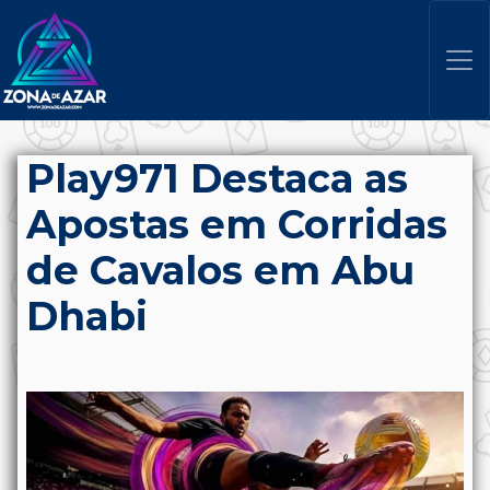
Play971 Destaca as
Apostas em Corridas
de Cavalos em Abu
Dhabi