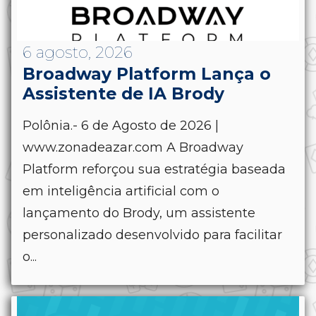
6 agosto, 2026
Broadway Platform Lança o
Assistente de IA Brody
Polônia.- 6 de Agosto de 2026 |
www.zonadeazar.com A Broadway
Platform reforçou sua estratégia baseada
em inteligência artificial com o
lançamento do Brody, um assistente
personalizado desenvolvido para facilitar
o...