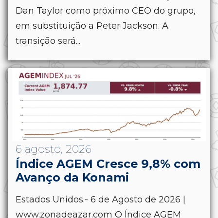
Dan Taylor como próximo CEO do grupo,
em substituição a Peter Jackson. A
transição será...
6 agosto, 2026
Índice AGEM Cresce 9,8% com
Avanço da Konami
Estados Unidos.- 6 de Agosto de 2026 |
www.zonadeazar.com O Índice AGEM