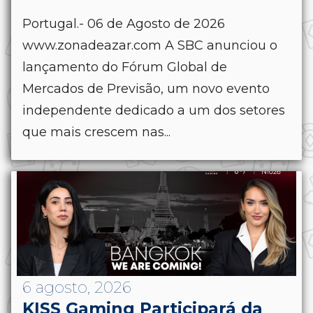
Portugal.- 06 de Agosto de 2026
www.zonadeazar.com A SBC anunciou o
lançamento do Fórum Global de
Mercados de Previsão, um novo evento
independente dedicado a um dos setores
que mais crescem nas...
6 agosto, 2026
KISS Gaming Participará da