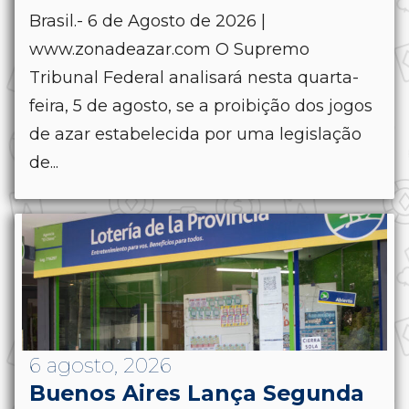
Brasil.- 6 de Agosto de 2026 |
www.zonadeazar.com O Supremo
Tribunal Federal analisará nesta quarta-
feira, 5 de agosto, se a proibição dos jogos
de azar estabelecida por uma legislação
de...
6 agosto, 2026
Buenos Aires Lança Segunda