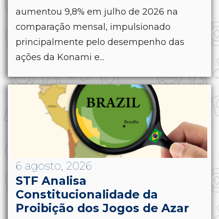
aumentou 9,8% em julho de 2026 na
comparação mensal, impulsionado
principalmente pelo desempenho das
ações da Konami e...
6 agosto, 2026
STF Analisa
Constitucionalidade da
Proibição dos Jogos de Azar