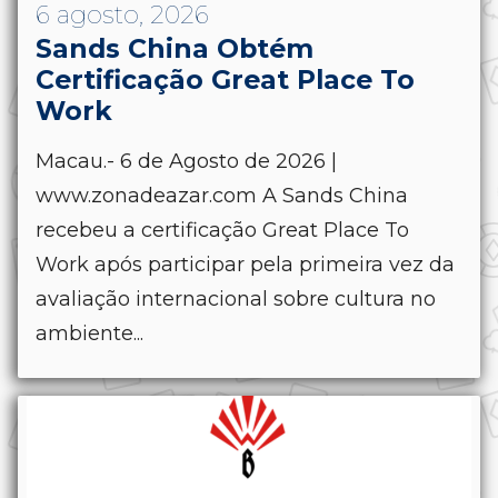
6 agosto, 2026
Sands China Obtém
Certificação Great Place To
Work
Macau.- 6 de Agosto de 2026 |
www.zonadeazar.com A Sands China
recebeu a certificação Great Place To
Work após participar pela primeira vez da
avaliação internacional sobre cultura no
ambiente...