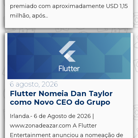
premiado com aproximadamente USD 1,15
milhão, após...
6 agosto, 2026
Flutter Nomeia Dan Taylor
como Novo CEO do Grupo
Irlanda.- 6 de Agosto de 2026 |
www.zonadeazar.com A Flutter
Entertainment anunciou a nomeação de