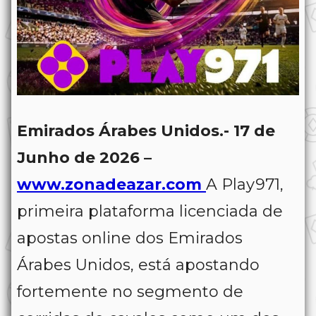
Emirados Árabes Unidos.- 17 de
Junho de 2026 –
www.zonadeazar.com
A Play971,
primeira plataforma licenciada de
apostas online dos Emirados
Árabes Unidos, está apostando
fortemente no segmento de