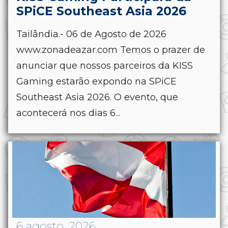
SPiCE Southeast Asia 2026
Tailândia.- 06 de Agosto de 2026
www.zonadeazar.com Temos o prazer de
anunciar que nossos parceiros da KISS
Gaming estarão expondo na SPiCE
Southeast Asia 2026. O evento, que
acontecerá nos dias 6...
6 agosto, 2026