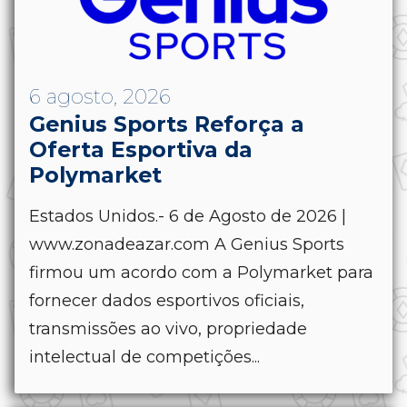
6 agosto, 2026
Genius Sports Reforça a
Oferta Esportiva da
Polymarket
Estados Unidos.- 6 de Agosto de 2026 |
www.zonadeazar.com A Genius Sports
firmou um acordo com a Polymarket para
fornecer dados esportivos oficiais,
transmissões ao vivo, propriedade
intelectual de competições...