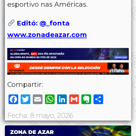
esportivo nas Américas.
Editó: @_fonta
www.zonadeazar.com
Compartir:
Facebook
Twitter
Email
WhatsApp
LinkedIn
Gmail
Evernote
Share
Fecha: 8 mayo, 2026