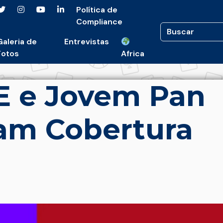
Política de
Compliance
Galeria de
Entrevistas
Fotos
Africa
 e Jovem Pan
am Cobertura