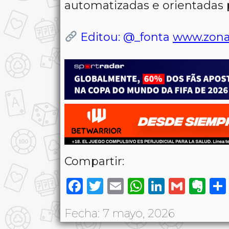
automatizadas e orientadas 
Editou: @_fonta
www.zona
Compartir:
Facebook
Twitter
Email
WhatsAp
LinkedI
Gmai
Ev
Fecha: 7 mayo, 2026