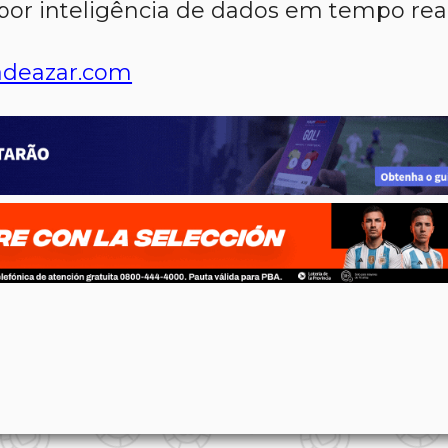
por inteligência de dados em tempo real
deazar.com
p
n
l
ernote
Share