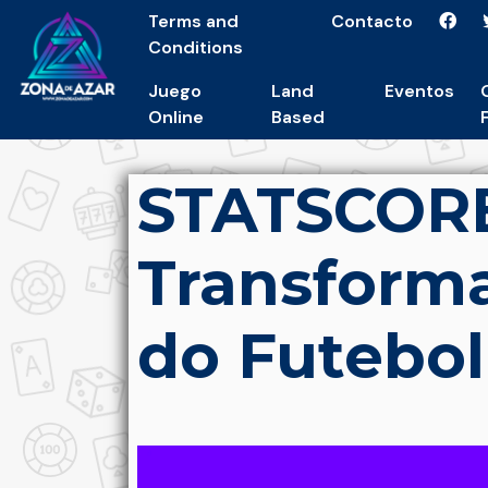
Terms and
Contacto
Conditions
Juego
Land
Eventos
Online
Based
STATSCORE
Transform
do Futebol