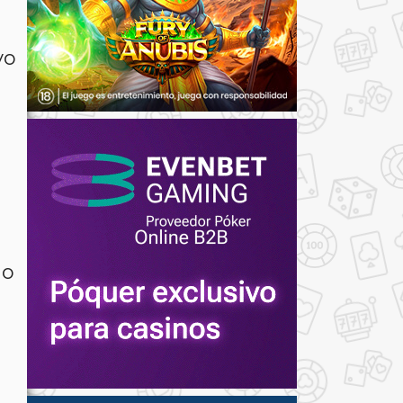
vo
mo