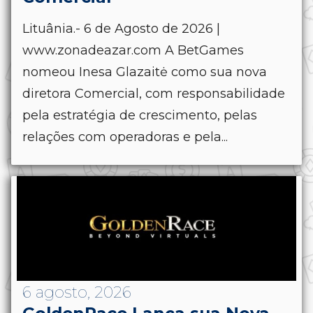
Lituânia.- 6 de Agosto de 2026 |
www.zonadeazar.com A BetGames
nomeou Inesa Glazaitė como sua nova
diretora Comercial, com responsabilidade
pela estratégia de crescimento, pelas
relações com operadoras e pela...
6 agosto, 2026