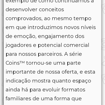
exemplo de como continuamos a
desenvolver conceitos
comprovados, ao mesmo tempo
em que introduzimos novos níveis
de emoção, engajamento dos
jogadores e potencial comercial
para nossos parceiros. A série
Coins™ tornou-se uma parte
importante de nossa oferta, e esta
indicação mostra quanto espaço
ainda há para evoluir formatos
familiares de uma forma que