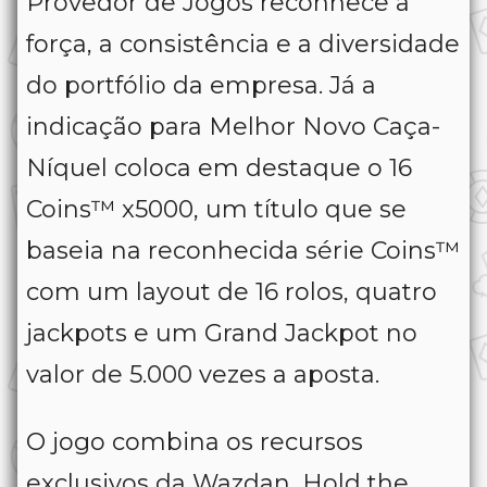
Provedor de Jogos reconhece a
força, a consistência e a diversidade
do portfólio da empresa. Já a
indicação para Melhor Novo Caça-
Níquel coloca em destaque o
16
Coins™ x5000
, um título que se
baseia na reconhecida série Coins™
com um layout de 16 rolos, quatro
jackpots e um Grand Jackpot no
valor de 5.000 vezes a aposta.
O jogo combina os recursos
exclusivos da Wazdan, Hold the