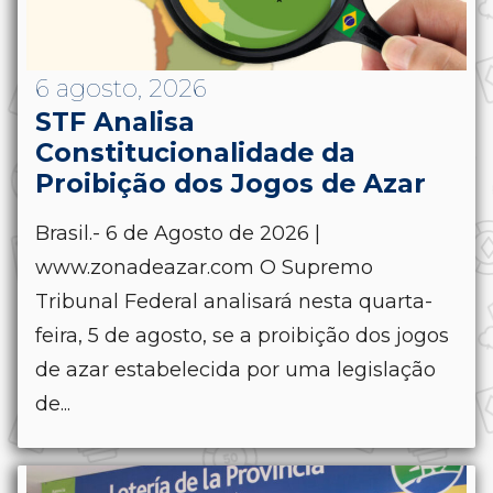
6 agosto, 2026
STF Analisa
Constitucionalidade da
Proibição dos Jogos de Azar
Brasil.- 6 de Agosto de 2026 |
www.zonadeazar.com O Supremo
Tribunal Federal analisará nesta quarta-
feira, 5 de agosto, se a proibição dos jogos
de azar estabelecida por uma legislação
de...