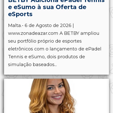
e eSumo à sua Oferta de
eSports
Malta.- 6 de Agosto de 2026 |
www.zonadeazar.com A BETBY ampliou
seu portfólio próprio de esportes
eletrônicos com o lançamento de ePadel
Tennis e eSumo, dois produtos de
simulação baseados...