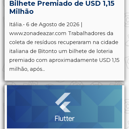
Bilhete Premiado de USD 1,15
Milhão
Itália.- 6 de Agosto de 2026 |
www.zonadeazar.com Trabalhadores da
coleta de resíduos recuperaram na cidade
italiana de Bitonto um bilhete de loteria
premiado com aproximadamente USD 1,15
milhão, após...