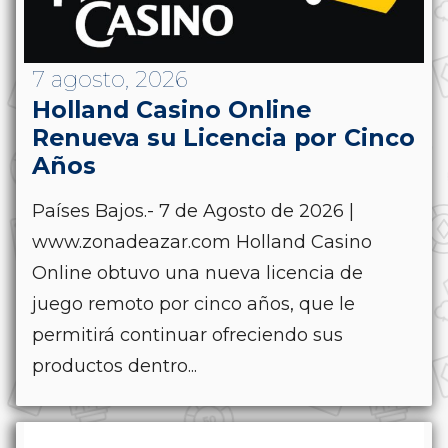
7 agosto, 2026
Holland Casino Online
Renueva su Licencia por Cinco
Años
Países Bajos.- 7 de Agosto de 2026 |
www.zonadeazar.com Holland Casino
Online obtuvo una nueva licencia de
juego remoto por cinco años, que le
permitirá continuar ofreciendo sus
productos dentro...