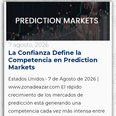
7 agosto, 2026
La Confianza Define la
Competencia en Prediction
Markets
Estados Unidos.- 7 de Agosto de 2026 |
www.zonadeazar.com El rápido
crecimiento de los mercados de
predicción está generando una
competencia cada vez más intensa entre