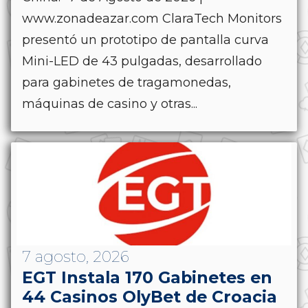
www.zonadeazar.com ClaraTech Monitors
presentó un prototipo de pantalla curva
Mini-LED de 43 pulgadas, desarrollado
para gabinetes de tragamonedas,
máquinas de casino y otras...
7 agosto, 2026
EGT Instala 170 Gabinetes en
44 Casinos OlyBet de Croacia