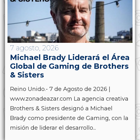
7 agosto, 2026
Michael Brady Liderará el Área
Global de Gaming de Brothers
& Sisters
Reino Unido.- 7 de Agosto de 2026 |
www.zonadeazar.com La agencia creativa
Brothers & Sisters designó a Michael
Brady como presidente de Gaming, con la
misión de liderar el desarrollo...