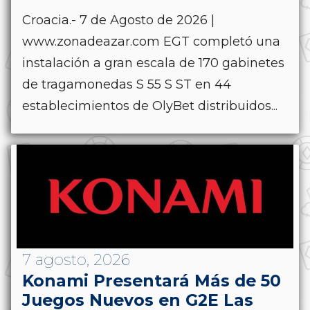
Croacia.- 7 de Agosto de 2026 |
www.zonadeazar.com EGT completó una
instalación a gran escala de 170 gabinetes
de tragamonedas S 55 S ST en 44
establecimientos de OlyBet distribuidos...
7 agosto, 2026
Konami Presentará Más de 50
Juegos Nuevos en G2E Las