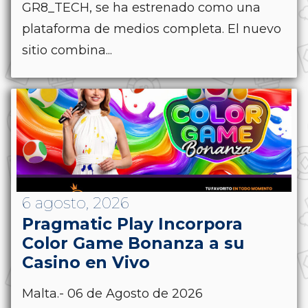
GR8_TECH, se ha estrenado como una
plataforma de medios completa. El nuevo
sitio combina...
6 agosto, 2026
Pragmatic Play Incorpora
Color Game Bonanza a su
Casino en Vivo
Malta.- 06 de Agosto de 2026