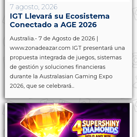
7 agosto, 2026
IGT Llevará su Ecosistema
Conectado a AGE 2026
Australia.- 7 de Agosto de 2026 |
www.zonadeazar.com IGT presentará una
propuesta integrada de juegos, sistemas
de gestión y soluciones financieras
durante la Australasian Gaming Expo
2026, que se celebrará...