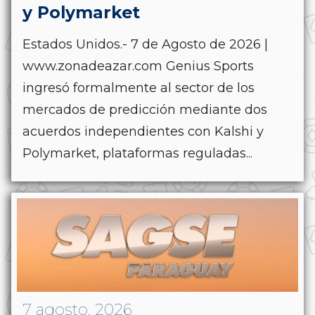
y Polymarket
Estados Unidos.- 7 de Agosto de 2026 |
www.zonadeazar.com Genius Sports
ingresó formalmente al sector de los
mercados de predicción mediante dos
acuerdos independientes con Kalshi y
Polymarket, plataformas reguladas...
7 agosto, 2026