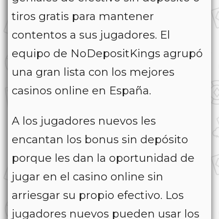
tiros gratis para mantener
contentos a sus jugadores. El
equipo de NoDepositKings agrupó
una gran lista con los mejores
casinos online en España.
A los jugadores nuevos les
encantan los bonus sin depósito
porque les dan la oportunidad de
jugar en el casino online sin
arriesgar su propio efectivo. Los
jugadores nuevos pueden usar los