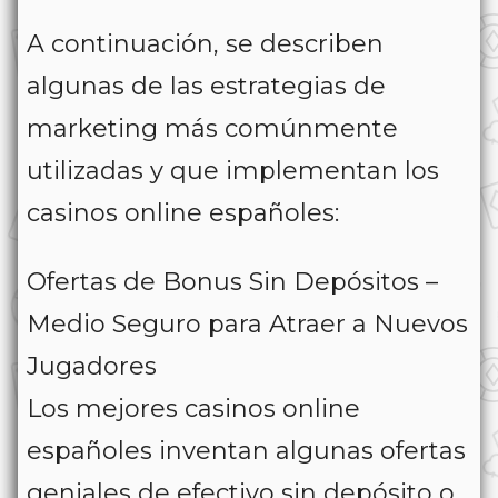
A continuación, se describen
algunas de las estrategias de
marketing más comúnmente
utilizadas y que implementan los
casinos online españoles:
Ofertas de Bonus Sin Depósitos –
Medio Seguro para Atraer a Nuevos
Jugadores
Los mejores casinos online
españoles inventan algunas ofertas
geniales de efectivo sin depósito o