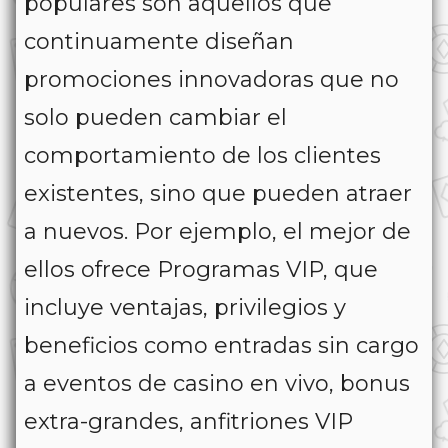
populares son aquellos que
continuamente diseñan
promociones innovadoras que no
solo pueden cambiar el
comportamiento de los clientes
existentes, sino que pueden atraer
a nuevos. Por ejemplo, el mejor de
ellos ofrece Programas VIP, que
incluye ventajas, privilegios y
beneficios como entradas sin cargo
a eventos de casino en vivo, bonus
extra-grandes, anfitriones VIP