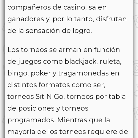
compañeros de casino, salen
ganadores y, por lo tanto, disfrutan
de la sensación de logro.
Los torneos se arman en función
de juegos como blackjack, ruleta,
bingo, poker y tragamonedas en
distintos formatos como ser,
torneos Sit N Go, torneos por tabla
de posiciones y torneos
programados. Mientras que la
mayoría de los torneos requiere de