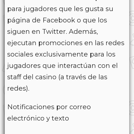
para jugadores que les gusta su
página de Facebook o que los
siguen en Twitter. Además,
ejecutan promociones en las redes
sociales exclusivamente para los
jugadores que interactúan con el
staff del casino (a través de las
redes).
Notificaciones por correo
electrónico y texto