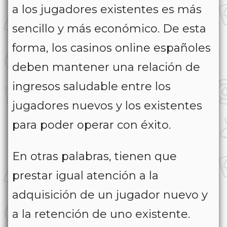
a los jugadores existentes es más
sencillo y más económico. De esta
forma, los casinos online españoles
deben mantener una relación de
ingresos saludable entre los
jugadores nuevos y los existentes
para poder operar con éxito.
En otras palabras, tienen que
prestar igual atención a la
adquisición de un jugador nuevo y
a la retención de uno existente.