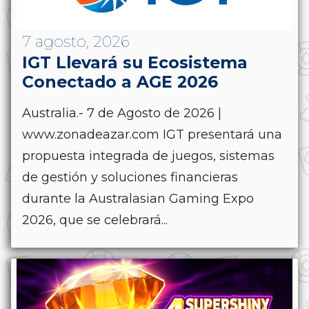
7 agosto, 2026
IGT Llevará su Ecosistema
Conectado a AGE 2026
Australia.- 7 de Agosto de 2026 |
www.zonadeazar.com IGT presentará una
propuesta integrada de juegos, sistemas
de gestión y soluciones financieras
durante la Australasian Gaming Expo
2026, que se celebrará...