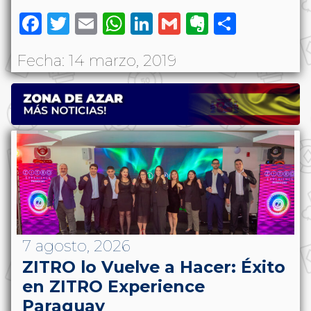
Facebook
Twitter
Email
WhatsApp
LinkedIn
Gmail
Evernote
Share
Fecha: 14 marzo, 2019
7 agosto, 2026
ZITRO lo Vuelve a Hacer: Éxito
en ZITRO Experience
Paraguay