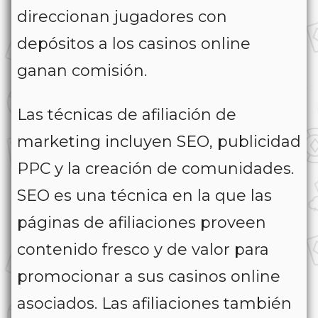
direccionan jugadores con
depósitos a los casinos online
ganan comisión.
Las técnicas de afiliación de
marketing incluyen SEO, publicidad
PPC y la creación de comunidades.
SEO es una técnica en la que las
páginas de afiliaciones proveen
contenido fresco y de valor para
promocionar a sus casinos online
asociados. Las afiliaciones también