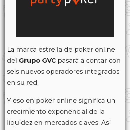
La marca estrella de poker online
del
Grupo GVC
pasará a contar con
seis nuevos operadores integrados
en su red.
Y eso en poker online significa un
crecimiento exponencial de la
liquidez en mercados claves. Así