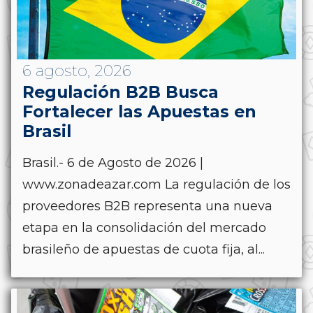
6 agosto, 2026
Regulación B2B Busca
Fortalecer las Apuestas en
Brasil
Brasil.- 6 de Agosto de 2026 |
www.zonadeazar.com La regulación de los
proveedores B2B representa una nueva
etapa en la consolidación del mercado
brasileño de apuestas de cuota fija, al...