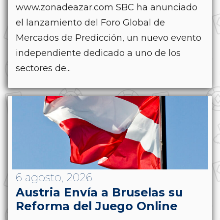
www.zonadeazar.com SBC ha anunciado
el lanzamiento del Foro Global de
Mercados de Predicción, un nuevo evento
independiente dedicado a uno de los
sectores de...
6 agosto, 2026
Austria Envía a Bruselas su
Reforma del Juego Online