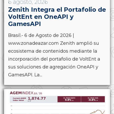
6 agosto, 2026
Zenith Integra el Portafolio de
VoltEnt en OneAPI y
GamesAPI
Brasil.- 6 de Agosto de 2026 |
www.zonadeazar.com Zenith amplió su
ecosistema de contenidos mediante la
incorporación del portafolio de VoltEnt a
sus soluciones de agregación OneAPI y
GamesAPI. La...