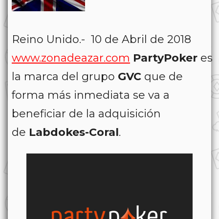
Reino Unido.- 10 de Abril de 2018
www.zonadeazar.com
PartyPoker
es
la marca del grupo
GVC
que de
forma más inmediata se va a
beneficiar de la adquisición
de
Labdokes-Coral
.