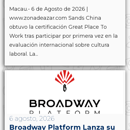
Macau.- 6 de Agosto de 2026 |
www.zonadeazar.com Sands China
obtuvo la certificación Great Place To
Work tras participar por primera vez en la
evaluación internacional sobre cultura
laboral. La...
6 agosto, 2026
Broadway Platform Lanza su