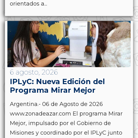
orientados a...
6 agosto, 2026
IPLyC: Nueva Edición del
Programa Mirar Mejor
Argentina.- 06 de Agosto de 2026
www.zonadeazar.com El programa Mirar
Mejor, impulsado por el Gobierno de
Misiones y coordinado por el IPLyC junto