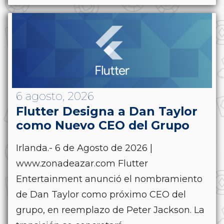
6 agosto, 2026
Flutter Designa a Dan Taylor
como Nuevo CEO del Grupo
Irlanda.- 6 de Agosto de 2026 |
www.zonadeazar.com Flutter
Entertainment anunció el nombramiento
de Dan Taylor como próximo CEO del
grupo, en reemplazo de Peter Jackson. La