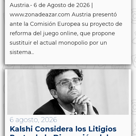
Austria.- 6 de Agosto de 2026 |
www.zonadeazar.com Austria presentó
ante la Comisión Europea su proyecto de
reforma del juego online, que propone
sustituir el actual monopolio por un
sistema...
6 agosto, 2026
Kalshi Considera los Litigios