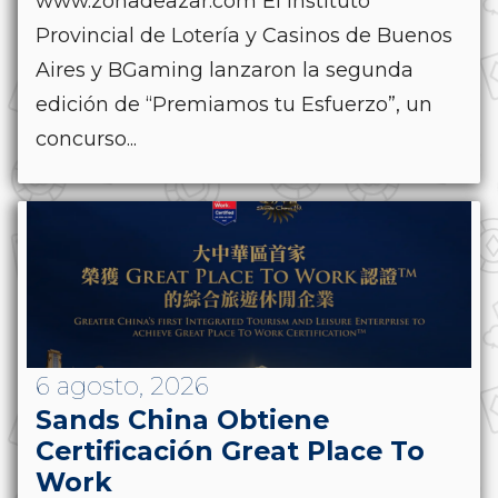
www.zonadeazar.com El Instituto
Provincial de Lotería y Casinos de Buenos
Aires y BGaming lanzaron la segunda
edición de “Premiamos tu Esfuerzo”, un
concurso...
6 agosto, 2026
Sands China Obtiene
Certificación Great Place To
Work