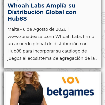
Whoah Labs Amplía su
Distribución Global con
Hub88
Malta.- 6 de Agosto de 2026 |
www.zonadeazar.com Whoah Labs firmó
un acuerdo global de distribución con
Hub88 para incorporar su catálogo de
juegos al ecosistema de agregación de la...