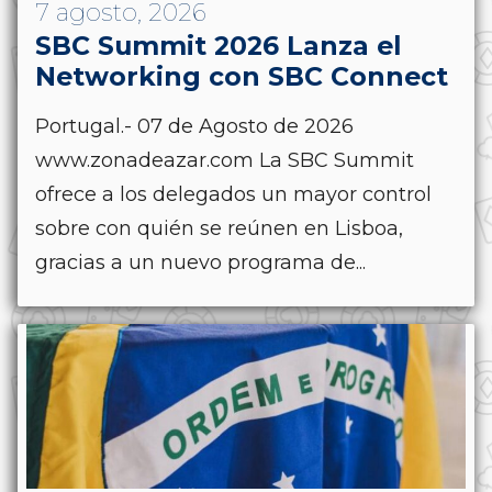
7 agosto, 2026
SBC Summit 2026 Lanza el
Networking con SBC Connect
Portugal.- 07 de Agosto de 2026
www.zonadeazar.com La SBC Summit
ofrece a los delegados un mayor control
sobre con quién se reúnen en Lisboa,
gracias a un nuevo programa de...