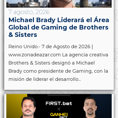
7 agosto, 2026
Michael Brady Liderará el Área
Global de Gaming de Brothers
& Sisters
Reino Unido.- 7 de Agosto de 2026 |
www.zonadeazar.com La agencia creativa
Brothers & Sisters designó a Michael
Brady como presidente de Gaming, con la
misión de liderar el desarrollo...