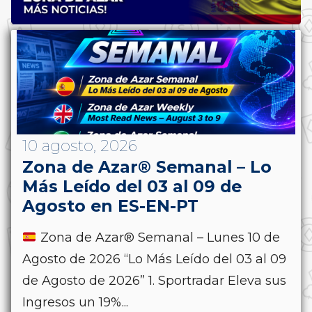
10 agosto, 2026
Zona de Azar® Semanal – Lo
Más Leído del 03 al 09 de
Agosto en ES-EN-PT
Zona de Azar® Semanal – Lunes 10 de
Agosto de 2026 “Lo Más Leído del 03 al 09
de Agosto de 2026” 1. Sportradar Eleva sus
Ingresos un 19%...