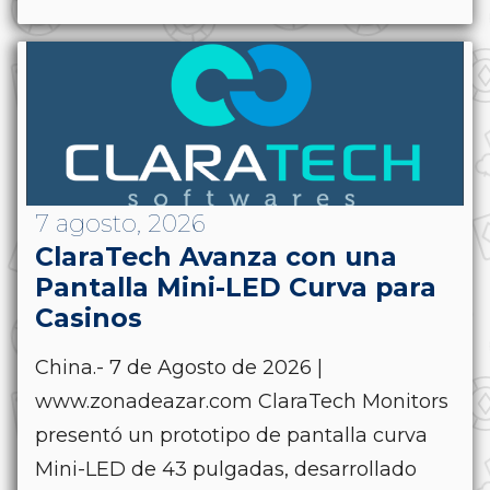
7 agosto, 2026
ClaraTech Avanza con una
Pantalla Mini-LED Curva para
Casinos
China.- 7 de Agosto de 2026 |
www.zonadeazar.com ClaraTech Monitors
presentó un prototipo de pantalla curva
Mini-LED de 43 pulgadas, desarrollado