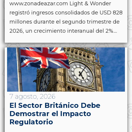
www.zonadeazar.com Light & Wonder
registró ingresos consolidados de USD 828
millones durante el segundo trimestre de
2026, un crecimiento interanual del 2%....
7 agosto, 2026
El Sector Británico Debe
Demostrar el Impacto
Regulatorio