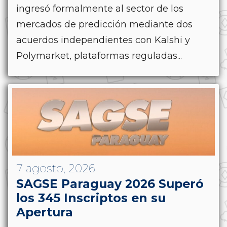
ingresó formalmente al sector de los
mercados de predicción mediante dos
acuerdos independientes con Kalshi y
Polymarket, plataformas reguladas...
7 agosto, 2026
SAGSE Paraguay 2026 Superó
los 345 Inscriptos en su
Apertura