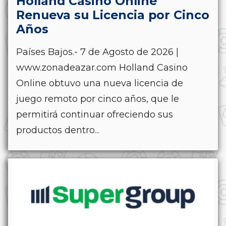
Holland Casino Online
Renueva su Licencia por Cinco
Años
Países Bajos.- 7 de Agosto de 2026 |
www.zonadeazar.com Holland Casino
Online obtuvo una nueva licencia de
juego remoto por cinco años, que le
permitirá continuar ofreciendo sus
productos dentro...