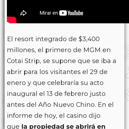
El resort integrado de $3,400
millones, el primero de MGM en
Cotai Strip, se supone que se iba a
abrir para los visitantes el 29 de
enero y que celebraría su acto
inaugural el 13 de febrero justo
antes del Año Nuevo Chino. En el
informe de hoy, el casino dijo
que
la propiedad se abrirá en