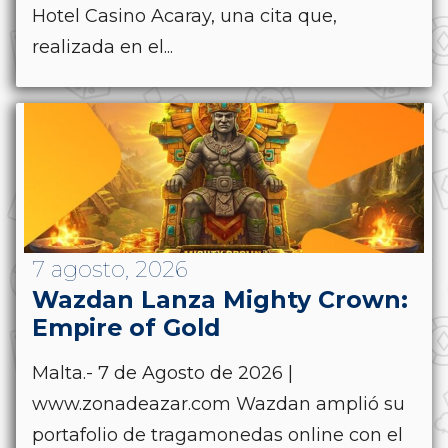
Hotel Casino Acaray, una cita que,
realizada en el...
7 agosto, 2026
Wazdan Lanza Mighty Crown:
Empire of Gold
Malta.- 7 de Agosto de 2026 |
www.zonadeazar.com Wazdan amplió su
portafolio de tragamonedas online con el